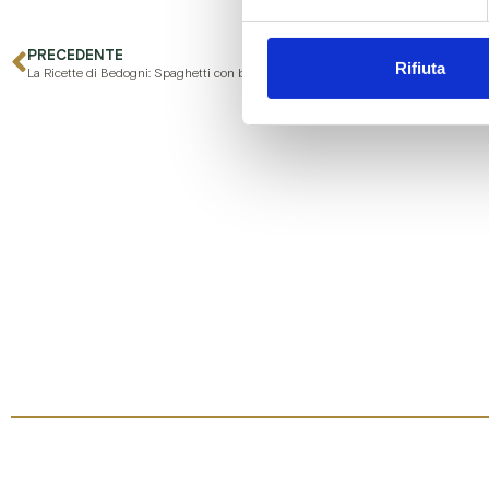
PRECEDENTE
Rifiuta
La Ricette di Bedogni: Spaghetti con broccoli gamberi e Pancetta Supercoppata Bedogni