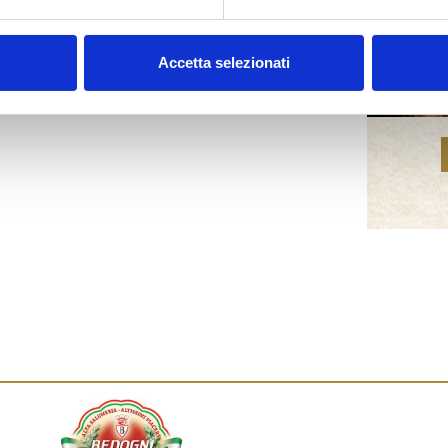
SUCCESSIVO
Accetta selezionati
La Ricette di Bedogni: Crema di ceci e Salame Vecchia Napoli Bedogni Egidio