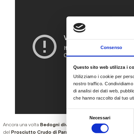
Consenso
Questo sito web utilizza i c
Utilizziamo i cookie per perso
nostro traffico. Condividiamo 
di analisi dei dati web, pubbl
che hanno raccolto dal tuo uti
Selezione
Necessari
del
Ancora una volta
Bedogni diventa protagonista
fuori dall’I
consenso
del
Prosciutto Crudo di Parma
, eccellenza che ci invia tut