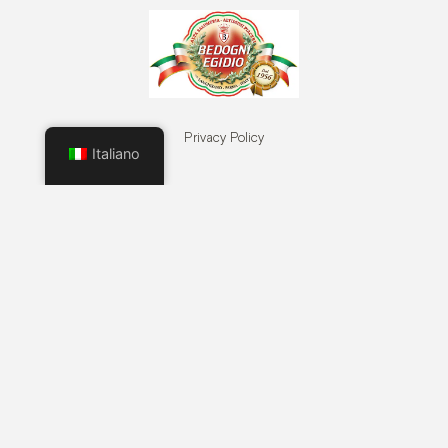
Privacy Policy
Italiano
Cookie Policy
Termini e Condizioni
Modifica i consensi
Contatti
BEDOGNI EGIDIO S.P.A. - P.iva: 01773270341 - Via Fanti d’Italia, 75, 43013, Langhirano,
(PARMA) Italy - +39 0521 853348 - bedogni@bedogniegidio.it