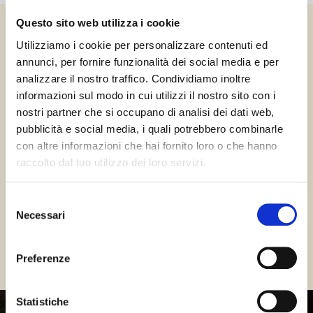
Questo sito web utilizza i cookie
Utilizziamo i cookie per personalizzare contenuti ed
annunci, per fornire funzionalità dei social media e per
analizzare il nostro traffico. Condividiamo inoltre
I Prodotti Bedogni
informazioni sul modo in cui utilizzi il nostro sito con i
nostri partner che si occupano di analisi dei dati web,
pubblicità e social media, i quali potrebbero combinarle
con altre informazioni che hai fornito loro o che hanno
raccolto dal tuo utilizzo dei loro servizi.
Tutti i prodotti della tradizione, nati dall’eccellenza del
Metodo Bedogni e dalla passione che caratterizza il
nostro lavoro. Salame, coppa, formaggi e guanciale,
Selezione
fino ad arrivare al principe della nostra produzione: il
Necessari
del
Prosciutto di Parma.
consenso
Preferenze
SCOPRI TUTTI I PRODOTTI
Statistiche