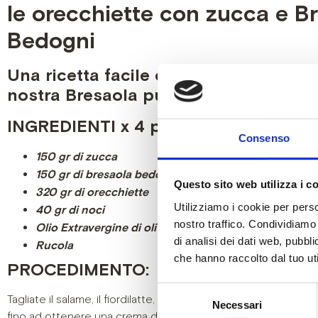
le orecchiette con zucca e B
Bedogni
Una ricetta facile e veloce da prepar
nostra Bresaola punta D’Anca!
INGREDIENTI x 4 persone:
Consenso
150 gr di zucca⁣
150 gr di bresaola bedogni
Questo sito web utilizza i c
320 gr di orecchiette
Utilizziamo i cookie per perso
40 gr di noci
nostro traffico. Condividiamo 
Olio Extravergine di oliva
di analisi dei dati web, pubbl
Rucola
che hanno raccolto dal tuo uti
PROCEDIMENTO:
Selezione
Tagliate il salame, il fiordilatte, mettete il tutto in un bicchiere
Necessari
del
fino ad ottenere una crema densa. mettete in una sac a poch