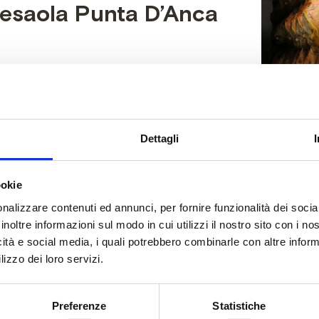
resaola Punta D’Anca
are per gustare a pieno la
Dettagli
ookie
nalizzare contenuti ed annunci, per fornire funzionalità dei socia
inoltre informazioni sul modo in cui utilizzi il nostro sito con i n
icità e social media, i quali potrebbero combinarle con altre inform
lizzo dei loro servizi.
 alto e frullate con il minipimer
Preferenze
Statistiche
e e lasciate riposare a temperatura