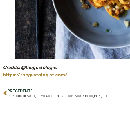
Credits: @thegustologist
https://thegustologist.com/.
PRECEDENTE
La Ricette di Bedogni: Focaccine al latte con Speck Bedogni Egidio e fichi