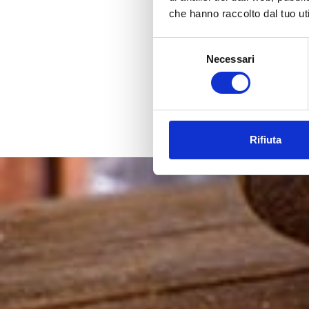
che hanno raccolto dal tuo uti
Selezione
Necessari
del
consenso
Rifiuta