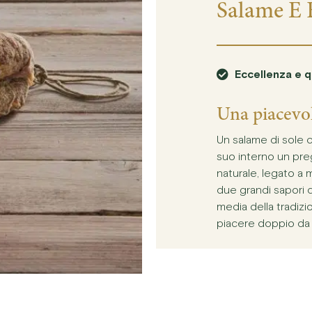
Salame E F
Eccellenza e q
Una piacevol
Un salame di sole c
suo interno un preg
naturale, legato a 
due grandi sapori d
media della tradizio
piacere doppio da 